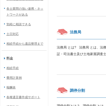
各士業間の強い連携・ネッ
トワークがある
気軽に相談できる
法務局
土日対応
相続手続から遺品整理まで
法務局 とは? 法務局 とは、
証・司法書士及び土地家屋調査士
料金
相続手続
費用計算例
報酬表
調停分割
各種遺言書作成サポート
調停分割とは？ 調停分割 とは