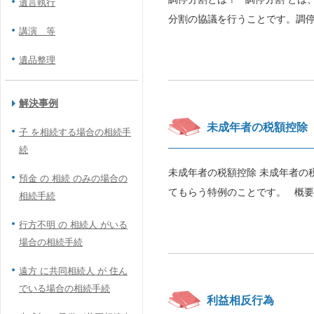
遺言執行
分割の協議を行うことです。調停
講演 等
遺品整理
解決事例
未成年者の税額控除
子 を相続する場合の相続手
続
未成年者の税額控除 未成年者の
預金 の 相続 のみの場合の
てもらう特例のことです。 概要 
相続手続
行方不明 の 相続人 がいる
場合の相続手続
遠方 に共同相続人 が 住ん
でいる場合の相続手続
利益相反行為