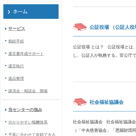
公証役場 （公証人役
サービス
相続手続
公証役場 とは？ 公証役場とは
遺言書作成サポート
し、公証人が執務する。官公庁で
遺言執行
遺品整理
講演会・相談会 開催
社会福祉協議会
当センターの強み
社会福祉協議会 社会福祉協議会
分かりやすい報酬体系
（「中央慈善協会」「恩賜財団同
予算に合わせて依頼できる