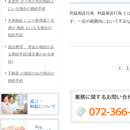
未成年 の子供が共同相続人
にいる場合の相続手続
利益相反行為 利益相反行為 と
兄弟相続 により配偶者と兄
す。一定の範囲内において不法な
弟が 相続 人になる場合の
相続手続
遺品整理 、預金の相続があ
る相続手続(遺言書がある場
合)
<
1
不動産 の相続のみの場合の
相続手続