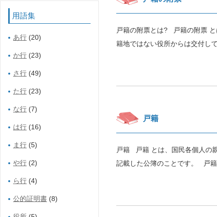
用語集
戸籍の附票とは? 戸籍の附票 
あ行
(20)
籍地ではない役所からは交付して
か行
(23)
さ行
(49)
た行
(23)
な行
(7)
戸籍
は行
(16)
ま行
(5)
戸籍 戸籍 とは、国民各個人の
や行
(2)
記載した公簿のことです。 戸籍
ら行
(4)
公的証明書
(8)
役所
(5)